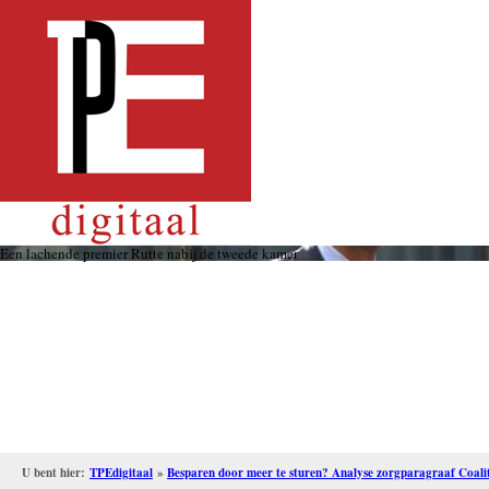
Overslaan
en
naar
de
inhoud
gaan
Een lachende premier Rutte nabij de tweede kamer
U bent hier:
TPEdigitaal
»
Besparen door meer te sturen? Analyse zorgparagraaf Coal