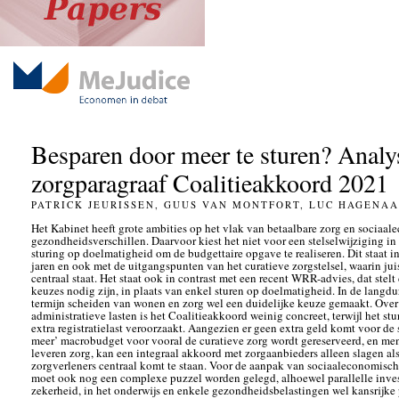
Besparen door meer te sturen? Analy
zorgparagraaf Coalitieakkoord 2021
PATRICK JEURISSEN, GUUS VAN MONTFORT, LUC HAGENA
Het Kabinet heeft grote ambities op het vlak van betaalbare zorg en sociaa
gezondheidsverschillen. Daarvoor kiest het niet voor een stelselwijziging in
sturing op doelmatigheid om de budgettaire opgave te realiseren. Dit staat 
jaren en ook met de uitgangspunten van het curatieve zorgstelsel, waarin jui
centraal staat. Het staat ook in contrast met een recent WRR-advies, dat stelt 
keuzes nodig zijn, in plaats van enkel sturen op doelmatigheid. In de langdu
termijn scheiden van wonen en zorg wel een duidelijke keuze gemaakt. Over 
administratieve lasten is het Coalitieakkoord weinig concreet, terwijl het st
extra registratielast veroorzaakt. Aangezien er geen extra geld komt voor de s
meer’ macrobudget voor vooral de curatieve zorg wordt gereserveerd, en men
leveren zorg, kan een integraal akkoord met zorgaanbieders alleen slagen als
zorgverleners centraal komt te staan. Voor de aanpak van sociaaleconomisc
moet ook nog een complexe puzzel worden gelegd, alhoewel parallelle inves
zekerheid, in het onderwijs en enkele gezondheidsbelastingen wel kansrijke