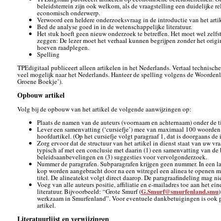
beleidsterrein zijn ook welkom, als de vraagstelling een duidelijke re
economisch onderwerp.
Verwoord een heldere onderzoeksvraag in de introductie van het artik
Bed de analyse goed in in de wetenschappelijke literatuur.
Het stuk hoeft geen nieuw onderzoek te betreffen. Het moet wel zelfst
zeggen: De lezer moet het verhaal kunnen begrijpen zonder het origi
hoeven raadplegen.
Spelling
TPEdigitaal publiceert alleen artikelen in het Nederlands. Vertaal technische
veel mogelijk naar het Nederlands. Hanteer de spelling volgens de Woordenli
Groene Boekje’).
Opbouw artikel
Volg bij de opbouw van het artikel de volgende aanwijzingen op:
Plaats de namen van de auteurs (voornaam en achternaam) onder de tit
Lever een samenvatting (‘cursiefje’) mee van maximaal 100 woorden. 
hoofdartikel. (Op het cursiefje volgt paragraaf 1, dat is doorgaans de 
Zorg ervoor dat de structuur van het artikel in dienst staat van uw vraa
typisch af met een conclusie met daarin (1) een samenvatting van de
beleidsaanbevelingen en (3) suggesties voor vervolgonderzoek.
Nummer de paragrafen. Subparagrafen krijgen geen nummer. In een l
kop worden aangebracht door na een witregel een alinea te openen m
titel. De alineatekst volgt direct daarop. De paragraafindeling mag ni
Voeg van alle auteurs positie, affiliatie en e-mailadres toe aan het ein
G.Smurf@smurfenland.smu
literatuur. Bijvoorbeeld: “Grote Smurf (
werkzaam in Smurfenland”. Voor eventuele dankbetuigingen is ook pl
artikel.
Literatuurlijst en verwijzingen