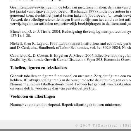
Geef literatuurverwijzingen in de tekst aan met, tussen haken, de naam van d
het jaartal van uitgave, bijvoorbeeld: (Bacharach 1997). Indien de auteur in
genoemd komt slechts het jaartal tussen haken, bijvoorbeeld: ‘…. zoals bew
Verwerk de volledige referentie in een literatuurlijst aan het eind van het art
verwijzingen naar artikelen respectievelijk boekbijdragen in de literatuurlijst
Blanchard, O. en J. Tirole, 2004, Redesigning the employment protection sy
127(1): 1-20.
Nickell, S. en R. Layard, 1999, Labor market institutions and economic perf
and D. Card, eds., Handbook of Labor Economics, vol. 3c: 3029-3084, Nort
Caballero, R., D. Cowan, E. Engel en A. Micco, 2004, Effective labor regul
flexibility, Economic Growth Center Discussion Paper 893, Economic Grow
Tabellen, figuren en tekstkaders
Gebruik tabellen en figuren functioneel en met mate. Zorg dat figuren een v
hebben. Bij afwijkende figuren kan de bureauredactie de auteur vragen een 
Nummer figuren en tabellen doorlopend. Probeer het gebruik van tekstkaders 
onvermijdelijk, voorzie ze dan van een duidelijke titel.
Voetnoten en afkortingen
Nummer voetnoten doorlopend. Beperk afkortingen tot een minimum.
© 2007 TPEdigitaal | IS