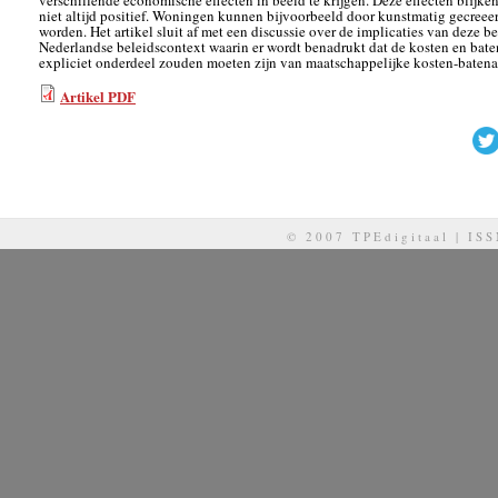
verschillende economische effecten in beeld te krijgen. Deze effecten blijken 
niet altijd positief. Woningen kunnen bijvoorbeeld door kunstmatig gecreee
worden. Het artikel sluit af met een discussie over de implicaties van deze 
Nederlandse beleidscontext waarin er wordt benadrukt dat de kosten en bat
expliciet onderdeel zouden moeten zijn van maatschappelijke kosten-batena
Artikel PDF
© 2007 TPEdigitaal | IS