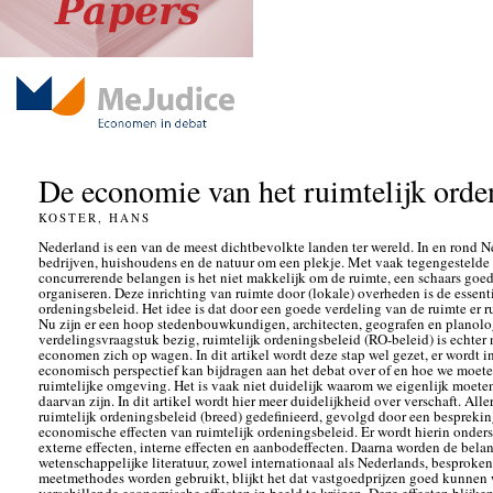
De economie van het ruimtelijk orde
KOSTER, HANS
Nederland is een van de meest dichtbevolkte landen ter wereld. In en rond 
bedrijven, huishoudens en de natuur om een plekje. Met vaak tegengestelde o
concurrerende belangen is het niet makkelijk om de ruimte, een schaars goed, 
organiseren. Deze inrichting van ruimte door (lokale) overheden is de essent
ordeningsbeleid. Het idee is dat door een goede verdeling van de ruimte er ru
Nu zijn er een hoop stedenbouwkundigen, architecten, geografen en planolo
verdelingsvraagstuk bezig, ruimtelijk ordeningsbeleid (RO-beleid) is echter 
economen zich op wagen. In dit artikel wordt deze stap wel gezet, er wordt 
economisch perspectief kan bijdragen aan het debat over of en hoe we moete
ruimtelijke omgeving. Het is vaak niet duidelijk waarom we eigenlijk moeten
daarvan zijn. In dit artikel wordt hier meer duidelijkheid over verschaft. Alle
ruimtelijk ordeningsbeleid (breed) gedefinieerd, gevolgd door een besprekin
economische effecten van ruimtelijk ordeningsbeleid. Er wordt hierin onder
externe effecten, interne effecten en aanbodeffecten. Daarna worden de bela
wetenschappelijke literatuur, zowel internationaal als Nederlands, besproken
meetmethodes worden gebruikt, blijkt het dat vastgoedprijzen goed kunnen