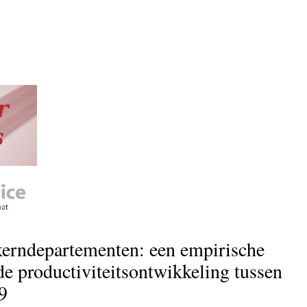
kerndepartementen: een empirische
de productiviteitsontwikkeling tussen
9