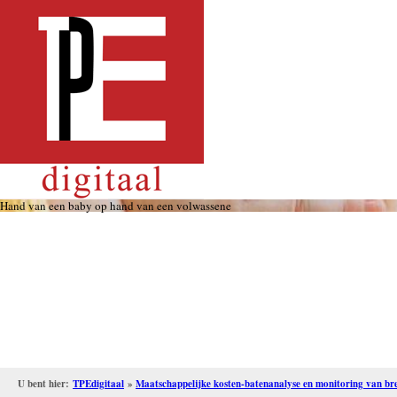
Overslaan
en
naar
de
inhoud
gaan
Hand van een baby op hand van een volwassene
U bent hier:
TPEdigitaal
»
Maatschappelijke kosten-batenanalyse en monitoring van bre