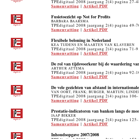
TPEdigitaal 2008 jaargang 2(4) pagina 27-4
Samenvatting
Artikel PDF
|
Fusietoezicht op Not for Profits
BARBARA BAARSMA
TPEdigitaal 2008 jaargang 2(4) pagina 49-7
Samenvatting
Artikel PDF
|
Flexibele beloning in Nederland
KEA TIJDENS EN MAARTEN VAN KLAVEREN
TPEdigitaal 2008 jaargang 2(4) pagina 71-9
Samenvatting
Artikel PDF
|
De rol van tijdsvoorkeur bij de waardering va
ARTHUR ATTEMA
TPEdigitaal 2008 jaargang 2(4) pagina 92-
Samenvatting
Artikel PDF
|
De vele gezichten van afstand in internationale
VAN OORT, FRANK; BURGER, MARTIJN; LINDE
TPEdigitaal 2008 jaargang 2(4) pagina 106
Samenvatting
Artikel PDF
|
Prestatie-indicatoren van banken langs de mee
JAAP BIKKER
TPEdigitaal 2008 jaargang 2(4) pagina 125
Samenvatting
Artikel PDF
|
Inhoudsopgave 2007/2008