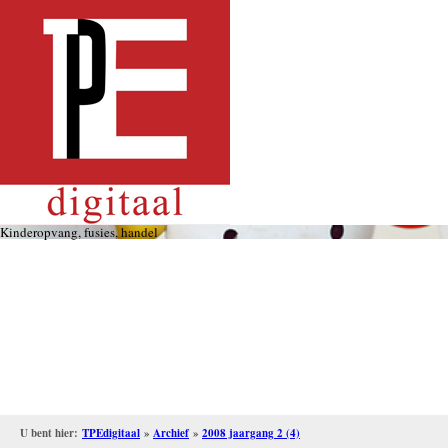
Overslaan
en
naar
de
inhoud
gaan
Kinderopvang, fusies, handel
U bent hier:
TPEdigitaal
»
Archief
»
2008 jaargang 2 (4)