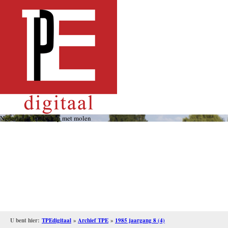
Overslaan
en
naar
de
inhoud
gaan
Nederlands landschap met molen
U bent hier:
TPEdigitaal
»
Archief TPE
»
1985 jaargang 8 (4)