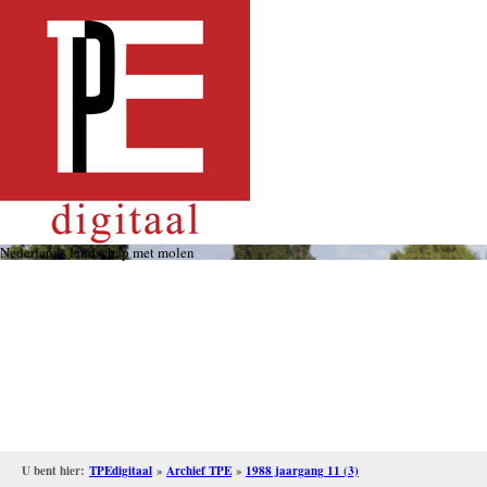
Overslaan
en
naar
de
inhoud
gaan
Nederlands landschap met molen
U bent hier:
TPEdigitaal
»
Archief TPE
»
1988 jaargang 11 (3)