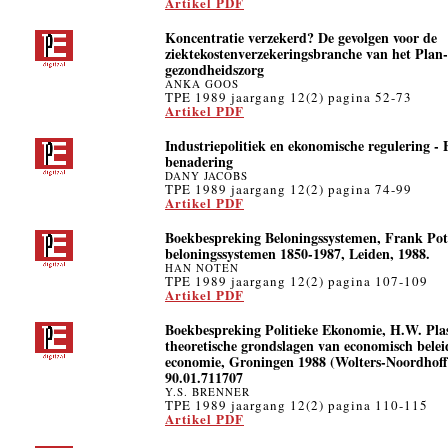
Artikel PDF
Koncentratie verzekerd? De gevolgen voor de
ziektekostenverzekeringsbranche van het Plan
gezondheidszorg
ANKA GOOS
TPE 1989 jaargang 12(2) pagina 52-73
Artikel PDF
Industriepolitiek en ekonomische regulering - 
benadering
DANY JACOBS
TPE 1989 jaargang 12(2) pagina 74-99
Artikel PDF
Boekbespreking Beloningssystemen, Frank Pot
beloningssystemen 1850-1987, Leiden, 1988.
HAN NOTEN
TPE 1989 jaargang 12(2) pagina 107-109
Artikel PDF
Boekbespreking Politieke Ekonomie, H.W. Plas
theoretische grondslagen van economisch beleid
economie, Groningen 1988 (Wolters-Noordhoff
90.01.711707
Y.S. BRENNER
TPE 1989 jaargang 12(2) pagina 110-115
Artikel PDF