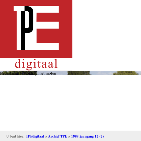
Overslaan
en
naar
de
inhoud
gaan
Nederlands landschap met molen
U bent hier:
TPEdigitaal
»
Archief TPE
»
1989 jaargang 12 (2)