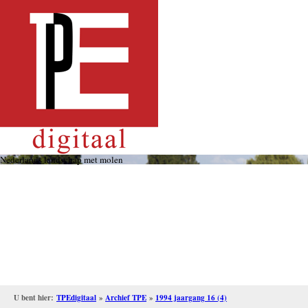
Overslaan
en
naar
de
inhoud
gaan
Nederlands landschap met molen
U bent hier:
TPEdigitaal
»
Archief TPE
»
1994 jaargang 16 (4)