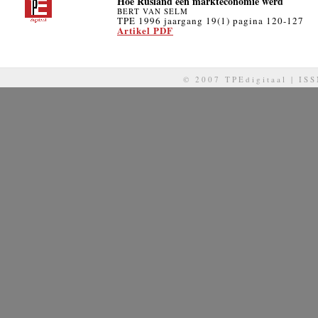
Hoe Rusland een markteconomie werd
BERT VAN SELM
TPE 1996 jaargang 19(1) pagina 120-127
Artikel PDF
© 2007 TPEdigitaal | IS