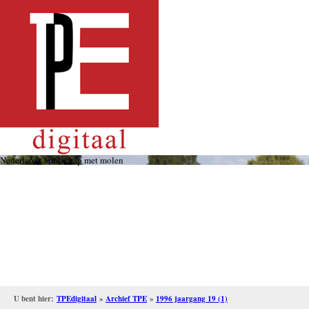
Overslaan
en
naar
de
inhoud
gaan
Nederlands landschap met molen
U bent hier:
TPEdigitaal
»
Archief TPE
»
1996 jaargang 19 (1)