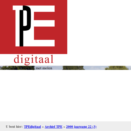
Overslaan
en
naar
de
inhoud
gaan
Nederlands landschap met molen
U bent hier:
TPEdigitaal
»
Archief TPE
»
2000 jaargang 22 (3)