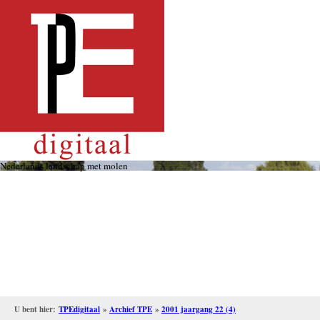
Overslaan
en
naar
de
inhoud
gaan
Nederlands landschap met molen
U bent hier:
TPEdigitaal
»
Archief TPE
»
2001 jaargang 22 (4)