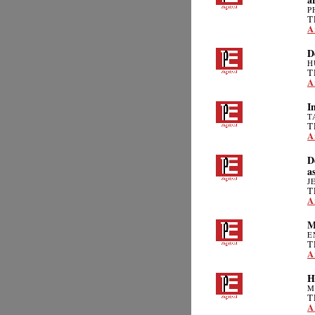
P
T
A
D
H
T
A
I
T
T
A
D
a
J
T
A
M
E
T
A
H
M
T
A