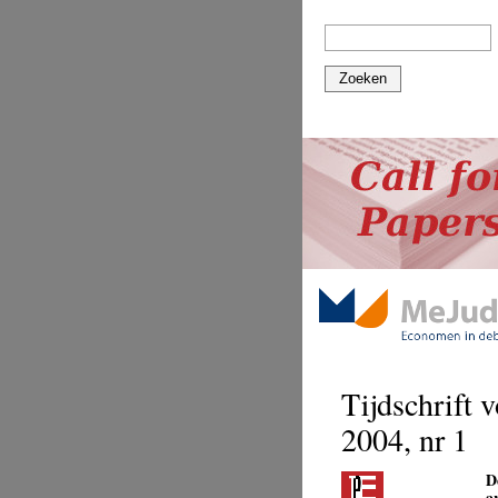
Zoeken
Tijdschrift 
2004, nr 1
D
a