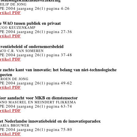
HILIP DE JONG
PE 2004 jaargang 26(1) pagina 4-26
rtikel PDF
e WAO tussen publiek en privaat
UGO KEUZENKAMP
PE 2004 jaargang 26(1) pagina 27-36
rtikel PDF
nventiebeleid of ondernemersbeleid
ACO C.R. VAN SOMEREN
PE 2004 jaargang 26(1) pagina 37-48
rtikel PDF
e zachte kant van innovatie; het belang van niet-technologische
specten
EROEN DE JONG
PE 2004 jaargang 26(1) pagina 49-62
rtikel PDF
eer aandacht voor MKB en dienstensector
NNO MASUREL EN MEINDERT FLIKKEMA
PE 2004 jaargang 26(1) pagina 63-74
rtikel PDF
et Nederlandse innovatiebeleid en de innovatieparadox
ARIA BROUWER
PE 2004 jaargang 26(1) pagina 75-80
rtikel PDF