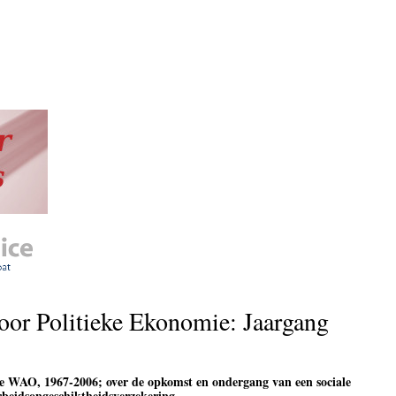
voor Politieke Ekonomie: Jaargang
e WAO, 1967-2006; over de opkomst en ondergang van een sociale
rbeidsongeschiktheidsverzekering