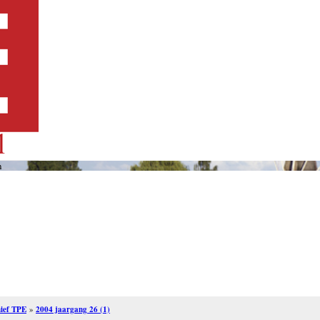
n
ief TPE
»
2004 jaargang 26 (1)