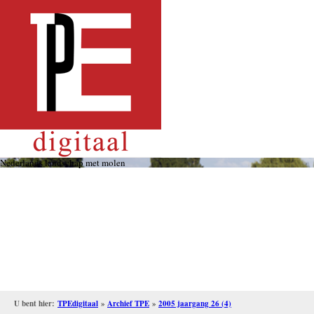
Overslaan
en
naar
de
inhoud
gaan
Nederlands landschap met molen
U bent hier:
TPEdigitaal
»
Archief TPE
»
2005 jaargang 26 (4)