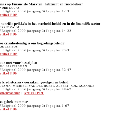
risis op Financiële Markten: hebzucht en risicobeheer
NDRÉ LUCAS
PEdigitaal 2009 jaargang 3(1) pagina 1-13
rtikel PDF
inanciële prikkels in het overheidsbeleid en in de financiële sector
ERRIT ZALM
PEdigitaal 2009 jaargang 3(1) pagina 14-22
rtikel PDF
oe crisisbestendig is ons begrotingsbeleid?
OUTER BOS
PEdigitaal 2009 jaargang 3(1) pagina 23-31
rtikel PDF
uur met vuur bestrijden
RIC BARTELSMAN
PEdigitaal 2009 jaargang 3(1) pagina 32-47
rtikel PDF
e kredietcrisis - oorzaken, gevolgen en beleid
IJLSMA, MICHIEL; VAN DER HORST, ALBERT; KOK, SUZANNE
PEdigitaal 2009 jaargang 3(1) pagina 48-67
amenvatting
Artikel PDF
|
et gehele nummer
PEdigitaal 2009 jaargang 3(1) pagina 1-67
rtikel PDF