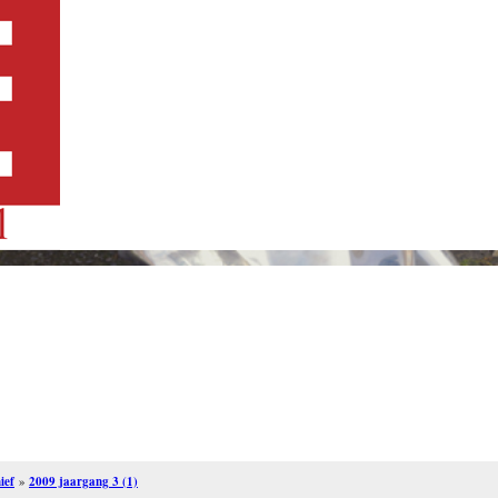
ief
»
2009 jaargang 3 (1)