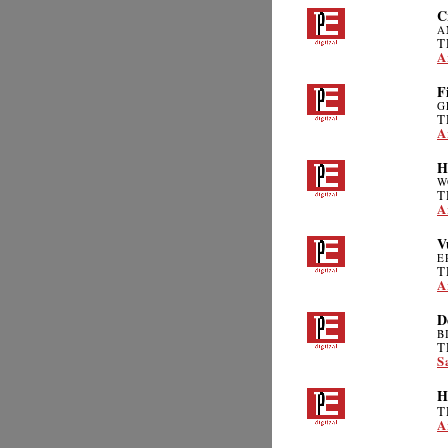
C
A
T
A
F
G
T
A
H
W
T
A
V
E
T
A
D
B
T
S
H
T
A