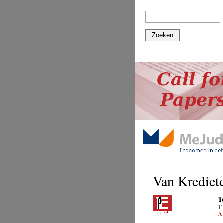
Zoeken
Van Kredietc
T
T
A