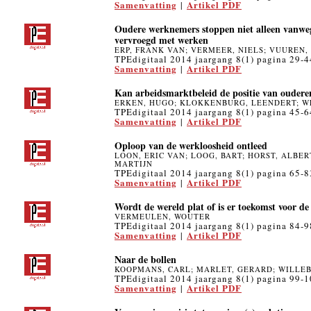
Samenvatting
Artikel PDF
|
Oudere werknemers stoppen niet alleen vanwege
vervroegd met werken
ERP, FRANK VAN; VERMEER, NIELS; VUUREN,
TPEdigitaal 2014 jaargang 8(1) pagina 29-4
Samenvatting
Artikel PDF
|
Kan arbeidsmarktbeleid de positie van ouder
ERKEN, HUGO; KLOKKENBURG, LEENDERT; W
TPEdigitaal 2014 jaargang 8(1) pagina 45-6
Samenvatting
Artikel PDF
|
Oploop van de werkloosheid ontleed
LOON, ERIC VAN; LOOG, BART; HORST, ALBER
MARTIJN
TPEdigitaal 2014 jaargang 8(1) pagina 65-8
Samenvatting
Artikel PDF
|
Wordt de wereld plat of is er toekomst voor de
VERMEULEN, WOUTER
TPEdigitaal 2014 jaargang 8(1) pagina 84-9
Samenvatting
Artikel PDF
|
Naar de bollen
KOOPMANS, CARL; MARLET, GERARD; WILLE
TPEdigitaal 2014 jaargang 8(1) pagina 99-
Samenvatting
Artikel PDF
|