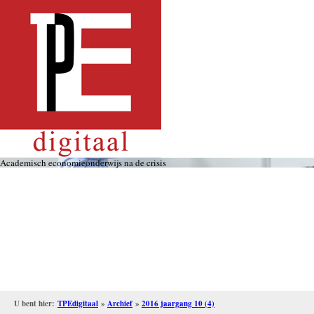
Overslaan
en
naar
de
inhoud
gaan
Academisch economieonderwijs na de crisis
U bent hier:
TPEdigitaal
»
Archief
»
2016 jaargang 10 (4)