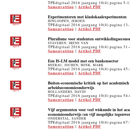
TPEdigitaal 2016 jaargang 10(4) pagina 5-1
Samenvatting
Artikel PDF
|
Experimenteren met klaslokaalexperimenten
HINLOOPEN, JEROEN
TPEdigitaal 2016 jaargang 10(4) pagina 13
Samenvatting
Artikel PDF
|
Pluralisme voor studenten ontwikkelingsecono
STAVEREN, IRENE VAN
TPEdigitaal 2016 jaargang 10(4) pagina 31
Samenvatting
Artikel PDF
|
Een IS-LM model met een bankensector
MIERAU, JOCHEN; MINK, MARK
TPEdigitaal 2016 jaargang 10(4) pagina 45
Samenvatting
Artikel PDF
|
Buiten-economische kritiek op het academisch
arbeidseconomieonderwijs
HOLLANDERS, DAVID
TPEdigitaal 2016 jaargang 10(4) pagina 54
Samenvatting
Artikel PDF
|
Vijf argumenten voor veel wiskunde in het ac
economieonderwijs (en vijf mogelijke tegenwe
ONDERSTAL, SANDER
TPEdigitaal 2016 jaargang 10(4) pagina 67
Samenvatting
Artikel PDF
|