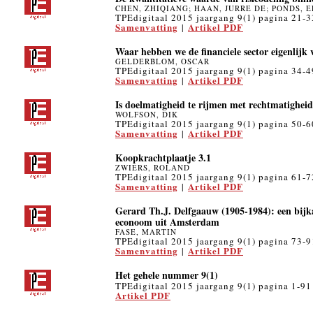
CHEN, ZHIQIANG; HAAN, JURRE DE; PONDS, 
TPEdigitaal 2015 jaargang 9(1) pagina 21-3
Samenvatting
Artikel PDF
|
Waar hebben we de financiele sector eigenlijk 
GELDERBLOM, OSCAR
TPEdigitaal 2015 jaargang 9(1) pagina 34-4
Samenvatting
Artikel PDF
|
Is doelmatigheid te rijmen met rechtmatighei
WOLFSON, DIK
TPEdigitaal 2015 jaargang 9(1) pagina 50-6
Samenvatting
Artikel PDF
|
Koopkrachtplaatje 3.1
ZWIERS, ROLAND
TPEdigitaal 2015 jaargang 9(1) pagina 61-7
Samenvatting
Artikel PDF
|
Gerard Th.J. Delfgaauw (1905-1984): een bijka
econoom uit Amsterdam
FASE, MARTIN
TPEdigitaal 2015 jaargang 9(1) pagina 73-9
Samenvatting
Artikel PDF
|
Het gehele nummer 9(1)
TPEdigitaal 2015 jaargang 9(1) pagina 1-91
Artikel PDF