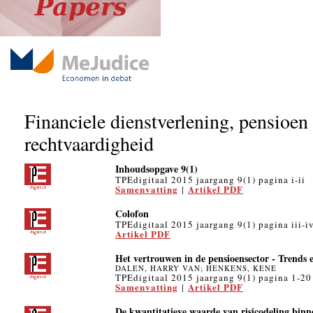
Financiele dienstverlening, pensioen
rechtvaardigheid
Inhoudsopgave 9(1)
TPEdigitaal 2015 jaargang 9(1) pagina i-ii
Samenvatting
Artikel PDF
|
Colofon
TPEdigitaal 2015 jaargang 9(1) pagina iii-i
Artikel PDF
Het vertrouwen in de pensioensector - Trends
DALEN, HARRY VAN; HENKENS, KENE
TPEdigitaal 2015 jaargang 9(1) pagina 1-20
Samenvatting
Artikel PDF
|
De kwantitatieve waarde van risicodeling binn