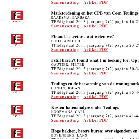
Samenvatting
Artikel PDF
|
Marktordening en het CPB van Coen Teulings
BAARSMA, BARBARA
TPEdigitaal 2013 jaargang 7(2) pagina 16-2
Samenvatting
Artikel PDF
|
Financiële sector - wat weten we?
BOOT, ARNOUD
TPEdigitaal 2013 jaargang 7(2) pagina 23-2
Samenvatting
Artikel PDF
|
I still haven't found what I'm looking for: Op 
GAUTIER, PIETER
TPEdigitaal 2013 jaargang 7(2) pagina 30-3
Samenvatting
Artikel PDF
|
Teulings en de hervorming van de woningmar
CONIJN, JOHAN
TPEdigitaal 2013 jaargang 7(2) pagina 35-4
Samenvatting
Artikel PDF
|
Kosten-batenanalyse onder Teulings
KOOPMANS, CARL
TPEdigitaal 2013 jaargang 7(2) pagina 41-4
Samenvatting
Artikel PDF
|
Hoge hekken, betere buren: over eigendom en r
BOVENBERG, LANS