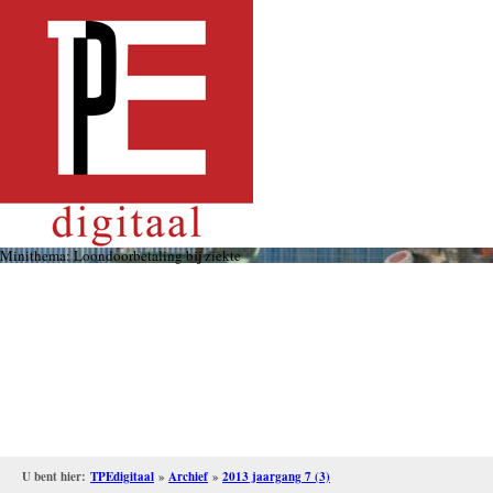
Overslaan
en
naar
de
inhoud
gaan
Minithema: Loondoorbetaling bij ziekte
U bent hier:
TPEdigitaal
»
Archief
»
2013 jaargang 7 (3)