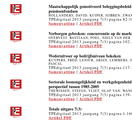
Maatschappelijk gemotiveerd beleggingsbeleid
pensioenfondsen
HOLLANDERS, DAVID; KUIPER, SIJBREN; ZWA
TPEdigitaal 2013 jaargang 7(3) pagina 82-
Samenvatting
Artikel PDF
|
Verborgen gebreken: concurrentie op de mark
OVERVEST, BASTIAAN; POEL, NIELS VAN DER
TPEdigitaal 2013 jaargang 7(3) pagina 102
Samenvatting
Artikel PDF
|
Wederuitvoer op bedrijfsniveau bekeken
KUYPERS, FRED; LEJOUR, ARJAN; LEMMERS, 
PASCAL
TPEdigitaal 2013 jaargang 7(3) pagina 117
Samenvatting
Artikel PDF
|
Sectorale loonongelijkheid en werkgelegenheid
perspectief tussen 1985-2005
THEWISSEN, STEFAN; VLIET, OLAF VAN; WAN
TPEdigitaal 2013 jaargang 7(3) pagina 139
Samenvatting
Artikel PDF
|
Totale uitgave 7(3)
TPEdigitaal 2013 jaargang 7(3) pagina 1-16
Artikel PDF