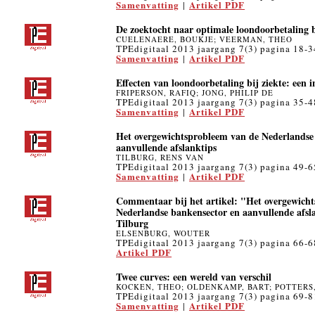
Samenvatting
Artikel PDF
|
De zoektocht naar optimale loondoorbetaling b
CUELENAERE, BOUKJE; VEERMAN, THEO
TPEdigitaal 2013 jaargang 7(3) pagina 18-3
Samenvatting
Artikel PDF
|
Effecten van loondoorbetaling bij ziekte: een 
FRIPERSON, RAFIQ; JONG, PHILIP DE
TPEdigitaal 2013 jaargang 7(3) pagina 35-4
Samenvatting
Artikel PDF
|
Het overgewichtsprobleem van de Nederlandse
aanvullende afslanktips
TILBURG, RENS VAN
TPEdigitaal 2013 jaargang 7(3) pagina 49-6
Samenvatting
Artikel PDF
|
Commentaar bij het artikel: "Het overgewich
Nederlandse bankensector en aanvullende afsl
Tilburg
ELSENBURG, WOUTER
TPEdigitaal 2013 jaargang 7(3) pagina 66-6
Artikel PDF
Twee curves: een wereld van verschil
KOCKEN, THEO; OLDENKAMP, BART; POTTERS,
TPEdigitaal 2013 jaargang 7(3) pagina 69-8
Samenvatting
Artikel PDF
|