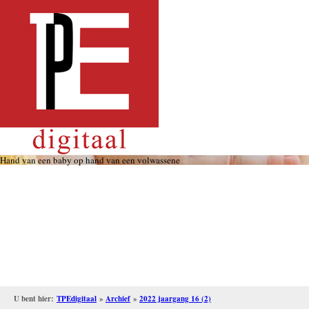
Overslaan
en
naar
de
inhoud
gaan
Hand van een baby op hand van een volwassene
U bent hier:
TPEdigitaal
»
Archief
»
2022 jaargang 16 (2)