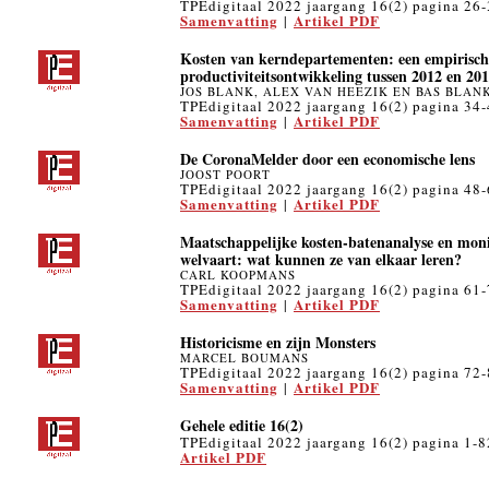
TPEdigitaal 2022 jaargang 16(2) pagina 26
Samenvatting
Artikel PDF
|
Kosten van kerndepartementen: een empirisch
productiviteitsontwikkeling tussen 2012 en 20
JOS BLANK, ALEX VAN HEEZIK EN BAS BLAN
TPEdigitaal 2022 jaargang 16(2) pagina 34
Samenvatting
Artikel PDF
|
De CoronaMelder door een economische lens
JOOST POORT
TPEdigitaal 2022 jaargang 16(2) pagina 48
Samenvatting
Artikel PDF
|
Maatschappelijke kosten-batenanalyse en mon
welvaart: wat kunnen ze van elkaar leren?
CARL KOOPMANS
TPEdigitaal 2022 jaargang 16(2) pagina 61
Samenvatting
Artikel PDF
|
Historicisme en zijn Monsters
MARCEL BOUMANS
TPEdigitaal 2022 jaargang 16(2) pagina 72
Samenvatting
Artikel PDF
|
Gehele editie 16(2)
TPEdigitaal 2022 jaargang 16(2) pagina 1-8
Artikel PDF