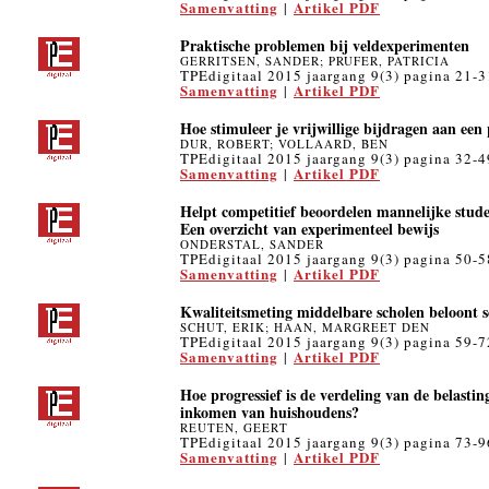
Samenvatting
Artikel PDF
|
Praktische problemen bij veldexperimenten
GERRITSEN, SANDER; PRUFER, PATRICIA
TPEdigitaal 2015 jaargang 9(3) pagina 21-3
Samenvatting
Artikel PDF
|
Hoe stimuleer je vrijwillige bijdragen aan een
DUR, ROBERT; VOLLAARD, BEN
TPEdigitaal 2015 jaargang 9(3) pagina 32-4
Samenvatting
Artikel PDF
|
Helpt competitief beoordelen mannelijke stude
Een overzicht van experimenteel bewijs
ONDERSTAL, SANDER
TPEdigitaal 2015 jaargang 9(3) pagina 50-5
Samenvatting
Artikel PDF
|
Kwaliteitsmeting middelbare scholen beloont se
SCHUT, ERIK; HAAN, MARGREET DEN
TPEdigitaal 2015 jaargang 9(3) pagina 59-7
Samenvatting
Artikel PDF
|
Hoe progressief is de verdeling van de belasti
inkomen van huishoudens?
REUTEN, GEERT
TPEdigitaal 2015 jaargang 9(3) pagina 73-9
Samenvatting
Artikel PDF
|